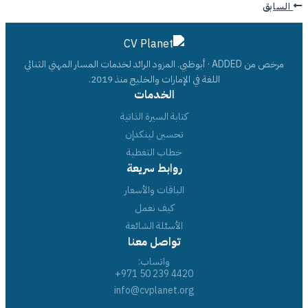
السابق
مرخص من ADDED · أبوظبي. المزود الرائد لخدمات المسار المهني الثنائي
اللغة في الإمارات والخليج منذ 2019.
الخدمات
كتابة السيرة الذاتية
تحسين لينكدإن
خطاب التغطية
روابط سريعة
الباقات والأسعار
كيف نعمل
الأسئلة الشائعة
تواصل معنا
واتساب:
+971 50 239 4420
info@cvplanet.org