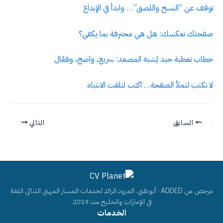
توقف عن “النسخ واللصق”… وابدأ في الإبداع
صفحتك تعكسك: هل هي محترفة بما يكفي؟
خطاب تغطية جيد يُشبه المصعد: سريع، واضح، وفعّال
لا تكتب لتملأ الصفحة… اكتب لتلفت الانتباه
السابق
التالي
مرخص من ADDED · أبوظبي. المزود الرائد لخدمات المسار المهني الثنائي اللغة
في الإمارات والخليج منذ 2019.
الخدمات