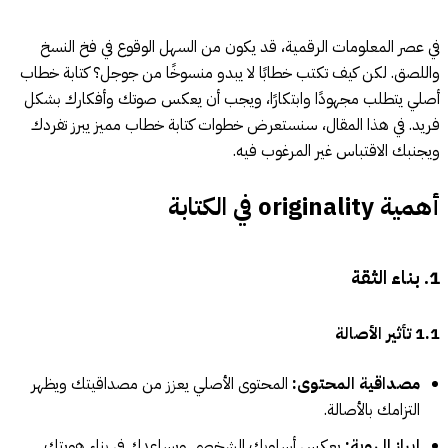
في عصر المعلومات الرقمية، قد يكون من السهل الوقوع في فخ النسخ
واللصق. لكن كيف تكتب خطابًا لا يبدو منسوخًا من جوجل؟ كتابة خطاب
أصلي يتطلب مجهودًا وابتكارًا، ويجب أن يعكس صوتك وأفكارك بشكل
فريد. في هذا المقال، سنستعرض خطوات كتابة خطاب مميز يبرز تفردك
ويجنبك الاقتباس غير المرغوب فيه.
أهمية originality في الكتابة
1. بناء الثقة
1.1 تأثير الأصالة
مصداقية المحتوى:
المحتوى الأصلي يعزز من مصداقيتك ويظهر
التزامك بالأصالة.
إبراز الهوية:
يعكس أسلوبك الشخصي ويساعدك في بناء هويتك