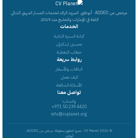
مرخص من ADDED · أبوظبي. المزود الرائد لخدمات المسار المهني الثنائي
اللغة في الإمارات والخليج منذ 2019.
الخدمات
كتابة السيرة الذاتية
تحسين لينكدإن
خطاب التغطية
روابط سريعة
الباقات والأسعار
كيف نعمل
الأسئلة الشائعة
تواصل معنا
واتساب:
+971 50 239 4420
info@cvplanet.org
© 2026 CV Planet. جميع الحقوق محفوظة. مرخص من ADDED،
أبوظبي.