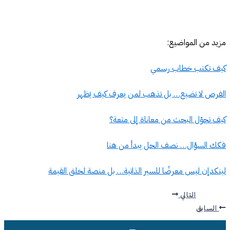
مزيد من المواضيع:
كيف تكتب خطاب رسمي
الفرص لا تضيع… بل تذهب لمن يعرف كيف يَظهر
كيف تحوّل البحث من معاناة إلى متعة؟
فكك السؤال… نصف الحل يبدأ من هنا
لينكدإن ليس معرضًا للسير الذاتية… بل منصة لخلق القيمة
التالي
السابق