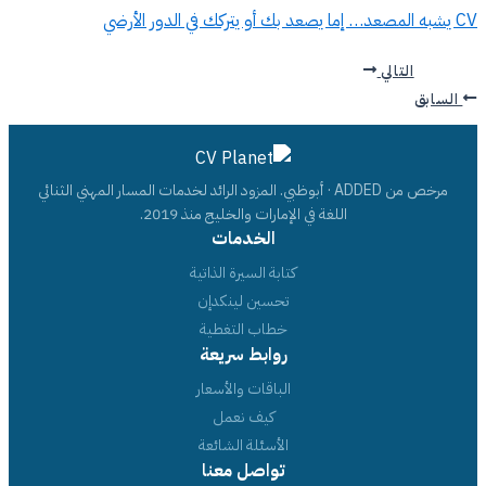
CV يشبه المصعد… إما يصعد بك أو يتركك في الدور الأرضي
التالي
السابق
مرخص من ADDED · أبوظبي. المزود الرائد لخدمات المسار المهني الثنائي
اللغة في الإمارات والخليج منذ 2019.
الخدمات
كتابة السيرة الذاتية
تحسين لينكدإن
خطاب التغطية
روابط سريعة
الباقات والأسعار
كيف نعمل
الأسئلة الشائعة
تواصل معنا