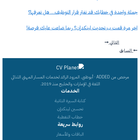
جملة واحدة في خطابك قد تغيّر قرار التوظيف… هل تعرفها؟
اخر مرة قمت ب تحديث لينكدإن؟ ربما ضاعت عليك فرصة!
التالي
السابق
مرخص من ADDED · أبوظبي. المزود الرائد لخدمات المسار المهني الثنائي
اللغة في الإمارات والخليج منذ 2019.
الخدمات
كتابة السيرة الذاتية
تحسين لينكدإن
خطاب التغطية
روابط سريعة
الباقات والأسعار