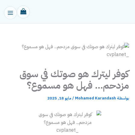
خطي
لى
لمحتوى
كوفر ليترك هو صوتك في سوق
مزدحم… فهل هو مسموع؟
بواسطة
Mohamed Karandash
/
مايو 18, 2025