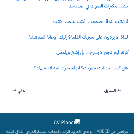
بشأن مكبرات الصوت في المساجد
لا تكتب لتملأ الصفحة… اكتب لتلفت الانتباه
لماذا لا يردون على سيرتك الذاتية؟ إليك الإجابة المدهشة
كوفر ليتر ناجح لا يشرح… بل يُقنع ويلمس
هل كتبت خطابك بصوتك؟ أم استعرت لغة لا تشبهك؟
السابق
التالي
مرخص من ADDED · أبوظبي. المزود الرائد لخدمات المسار المهني الثنائي اللغة