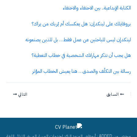
الكتابة الإبداعية.. بين الاحتفاء والاختفاء
بروفايلك على لينكدإن: هل يعكسك أم يُربك من يراك؟
لينكدإن ليس للباحثين عن عمل فقط… بل للذين يصنعونه
هل يجب أن تذكر مهاراتك الشخصية في خطاب التغطية؟
رسالة بين التكلّف والصدق… هنا يعيش الخطاب المؤثر
السابق
التالي
مرخص من ADDED · أبوظبي. المزود الرائد لخدمات المسار المهني الثنائي اللغة