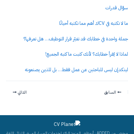
سؤال قدرات
ما لا تكتبه في CVك أهم مما تكتبه أحيانًا
جملة واحدة في خطابك قد تغيّر قرار التوظيف… هل تعرفها؟
لماذا لا يُقرأ خطابك؟ لأنك كتبت ما كتبه الجميع!
لينكدإن ليس للباحثين عن عمل فقط… بل للذين يصنعونه
السابق
التالي
مرخص من ADDED · أبوظبي. المزود الرائد لخدمات المسار المهني الثنائي اللغة