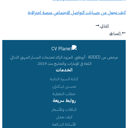
كيف تجعل من حسابات التواصل الاجتماعي منصة احترافية
التالي
السابق
مرخص من ADDED · أبوظبي. المزود الرائد لخدمات المسار المهني الثنائي
اللغة في الإمارات والخليج منذ 2019.
الخدمات
كتابة السيرة الذاتية
تحسين لينكدإن
خطاب التغطية
روابط سريعة
الباقات والأسعار
كيف نعمل
الأسئلة الشائعة