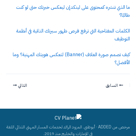
ما الذي تنشره كمحتوى على لينكدإن ليعكس خبرتك حتى لو كنت
طالبًا؟
الكلمات المفتاحية التي ترفع فرص ظهور سيرتك الذاتية في أنظمة
التوظيف
كيف تصمم صورة الغلاف (Banner) لتعكس هويتك المهنية؟ وما
الأفضل؟
السابق
التالي
مرخص من ADDED · أبوظبي. المزود الرائد لخدمات المسار المهني الثنائي اللغة
في الإمارات والخليج منذ 2019.