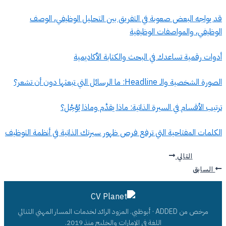
قد يواجه البعض صعوبة في التفريق بين التحليل الوظيفي، الوصف
الوظيفي، والمواصفات الوظيفية
أدوات رقمية تساعدك في البحث والكتابة الأكاديمية
الصورة الشخصية والـ Headline: ما الرسائل التي تبعثها دون أن تشعر؟
ترتيب الأقسام في السيرة الذاتية: ماذا يقدَّم وماذا يُؤجَّل؟
الكلمات المفتاحية التي ترفع فرص ظهور سيرتك الذاتية في أنظمة التوظيف
التالي
السابق
مرخص من ADDED · أبوظبي. المزود الرائد لخدمات المسار المهني الثنائي
اللغة في الإمارات والخليج منذ 2019.