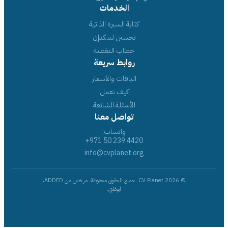
الخدمات
كتابة السيرة الذاتية
تحسين لينكدإن
خطاب التغطية
روابط سريعة
الباقات والأسعار
كيف نعمل
الأسئلة الشائعة
تواصل معنا
واتساب:
+971 50 239 4420
info@cvplanet.org
© 2026 CV Planet. جميع الحقوق محفوظة. مرخص من ADDED،
أبوظبي.