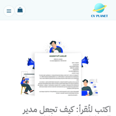
خطي
لى
لمحتوى
اكتب لتُقرأ: كيف تجعل مدير