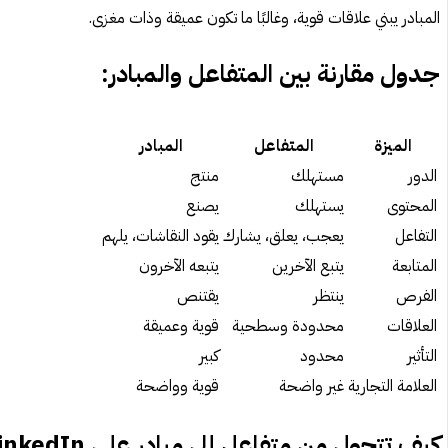
المبادر يبني علاقات قوية، وغالبًا ما تكون عميقة وذات مغزى.
جدول مقارنة بين المتفاعل والمبادر:
الميزة
المتفاعل
المبادر
الدور
مستهلك
منتج
المحتوى
يستهلك
يصنع
التفاعل
يعجب، يعلق، يشارك
يقود النقاشات، يلهم
المتابعة
يتبع الآخرين
يتبعه الآخرون
الفرص
ينتظر
يقتنص
العلاقات
محدودة وسطحية
قوية وعميقة
التأثير
محدود
كبير
العلامة التجارية
غير واضحة
قوية وواضحة
كيف تتحول من متفاعل إلى مبادر على LinkedIn؟