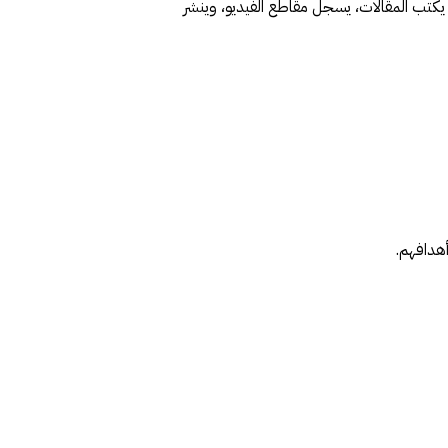
مبادر هو شخص يصنع المحتوى الذي يشاركه مع الآخرين على LinkedIn. يكتب المقالات، يسجل مقاطع الفيديو، وينشر
أهدافهم.