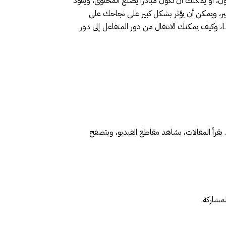
 الآخرون، أو يمكنك أن تكون مبادرًا يصنع المحتوى، ويقود
بير، ويمكن أن يؤثر بشكل كبير على نجاحك على
المنصة. هذا المقال سيوضح لك الفرق بين المتفاعل والمبادر على LinkedIn، وكيف يمكنك الانتقال من دور المتفاعل إلى دور
المتفاعل هو شخص يستهلك المحتوى الذي ينشره الآخرون على LinkedIn. يقرأ المقالات، يشاهد مقاطع الفيديو، ويتصفح
مشاركة.