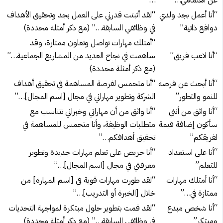
عن اهتمامي…”
…”
“أنا أعمل بجد ولدي
“لقد أثبتت قدرتي على العمل بجد وتحقيق الأهداف
دوافع ذاتية”
في وظائفي السابقة…” (مع ذكر أمثلة محددة)
“أمتلك مهارات تواصل وتعاون ممتازة، وقد
“أنا لاعب فريق”
ساهمت في نجاح العديد من المشاريع الجماعية…”
(مع ذكر أمثلة محددة)
“أنا أبحث عن فرصة
“أنا متحمس لفرصة المساهمة في تحقيق أهداف
للنمو والتطور”
الشركة وتطوير مهاراتي في مجال [اسم المجال]…”
“أنا واثق من أنني
“أنا واثق من أن مهاراتي وخبراتي تتناسب مع
سأكون إضافة قيمة
متطلبات الوظيفة، وأنا متحمس للمساهمة في
لفريقكم”
تحقيق أهدافكم…”
“أنا على استعداد
“أنا حريص على تعلم مهارات جديدة وتطوير
للتعلم”
معرفتي في مجال [اسم المجال]…”
“أنا أمتلك مهارات
“لقد طورت مهارات قوية في [اسم المهارة] من
ممتازة في…”
خلال [الخبرة أو التدريب]…”
“أنا شخص مبدع
“لقد قمت بتطوير حلول مبتكرة لمواجهة التحديات
ومبتكر”
في وظائفي السابقة…” (مع ذكر أمثلة محددة)