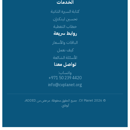
الخدمات
كتابة السيرة الذاتية
تحسين لينكدإن
خطاب التغطية
روابط سريعة
الباقات والأسعار
كيف نعمل
الأسئلة الشائعة
تواصل معنا
واتساب:
+971 50 239 4420
info@cvplanet.org
© 2026 CV Planet. جميع الحقوق محفوظة. مرخص من ADDED،
أبوظبي.