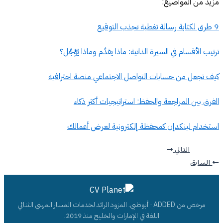
مزيد من المواضيع:
9 طرق لكتابة رسالة تغطية تجذب التوقيع
ترتيب الأقسام في السيرة الذاتية: ماذا يقدَّم وماذا يُؤجَّل؟
كيف تجعل من حسابات التواصل الاجتماعي منصة احترافية
الفرق بين المراجعة والحفظ: استراتيجيات أكثر ذكاء
استخدام لينكدإن كمحفظة إلكترونية لعرض أعمالك
التالي
السابق
مرخص من ADDED · أبوظبي. المزود الرائد لخدمات المسار المهني الثنائي
اللغة في الإمارات والخليج منذ 2019.