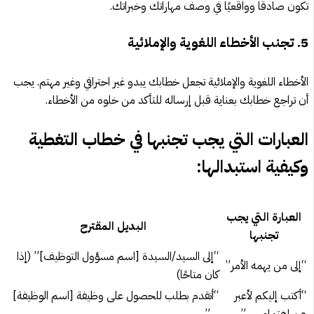
تكون صادقًا وواقعيًا في وصف مهاراتك وخبراتك.
5. تجنب الأخطاء اللغوية والإملائية
الأخطاء اللغوية والإملائية تجعل خطابك يبدو غير احترافي وغير مهتم. يجب
أن تراجع خطابك بعناية قبل إرساله للتأكد من خلوه من الأخطاء.
العبارات التي يجب تجنبها في خطاب التغطية
وكيفية استبدالها:
العبارة التي يجب
البديل المقترح
تجنبها
“إلى السيد/السيدة [اسم مسؤول التوظيف]” (إذا
“إلى من يهمه الأمر”
كان متاحًا)
“أكتب إليكم لأعبر
“أتقدم بطلب للحصول على وظيفة [اسم الوظيفة]