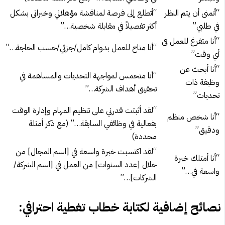
“أتمنى أن يتم النظر
“أتطلع إلى فرصة لمناقشة مؤهلاتي وخبراتي بشكل
في طلبي”
أكثر تفصيلاً في مقابلة شخصية…”
“أنا متفرغ للعمل في
“أنا متاح للعمل بدوام كامل/جزئي/حسب الحاجة…”
أي وقت”
“أنا أبحث عن
“أنا متحمس لمواجهة التحديات والمساهمة في
وظيفة ذات
تحقيق أهداف الشركة…”
تحديات”
“لقد أثبتت قدرتي على تنظيم المهام وإدارة الوقت
“أنا شخص منظم
بفعالية في وظائفي السابقة…” (مع ذكر أمثلة
ودقيق”
محددة)
“لقد اكتسبت خبرة واسعة في [اسم المجال] من
“أنا أمتلك خبرة
خلال [عدد السنوات] من العمل في [اسم الشركة/
واسعة في…”
الشركات]…”
نصائح إضافية لكتابة خطاب تغطية احترافي: