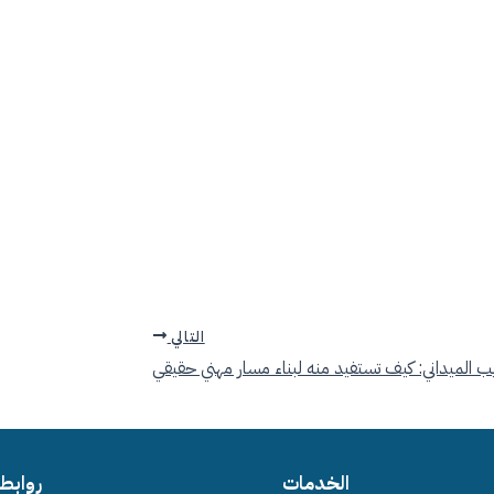
التالي
يب الميداني: كيف تستفيد منه لبناء مسار مهني حقيقي
الخدمات
روابط