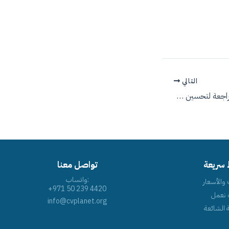
التالي
كيف تستفيد من التغذية الراجعة لتحسين مهاراتك
 سريعة
تواصل معنا
واتساب:
 والأسعار
+971 50 239 4420
 نعمل
info@cvplanet.org
 الشائعة