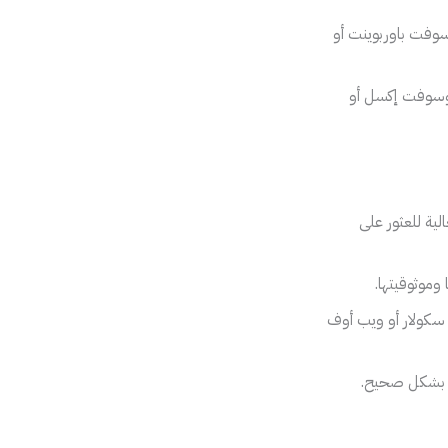
سوفت باوربوينت أو
روسوفت إكسل أو
ية للعثور على
وموثوقيتها.
 سكولار أو ويب أوف
ات بشكل صحيح.