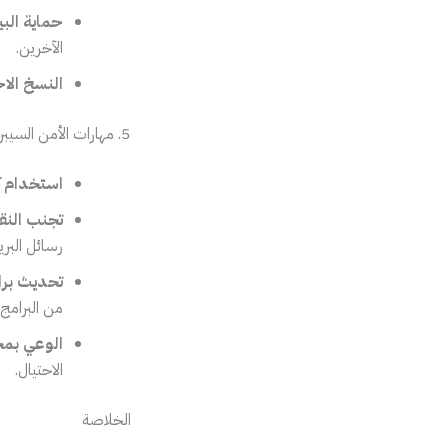
حماية الب
الآخرين.
النسخ الاح
5. مهارات الأمن السيبراني
استخدام ك
تجنب النق
رسائل البريد
تحديث برا
من البرامج 
الوعي بمخا
الاحتيال.
الخلاصة