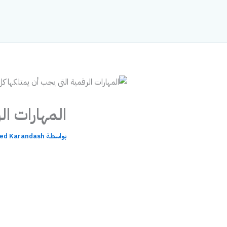
خطي
لى
لمحتوى
المهارات ا
بواسطة
d Karandash