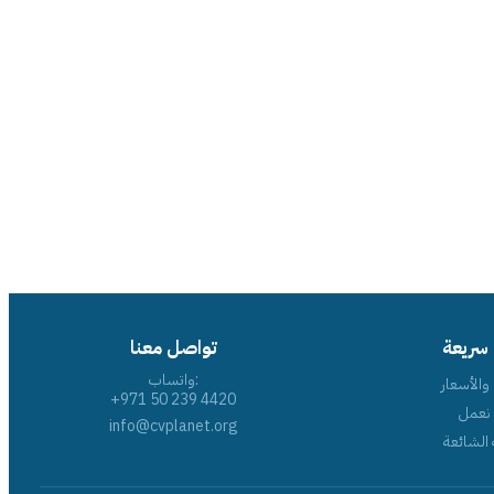
 سريعة
تواصل معنا
واتساب:
والأسعار
+971 50 239 4420
نعمل
info@cvplanet.org
 الشائعة