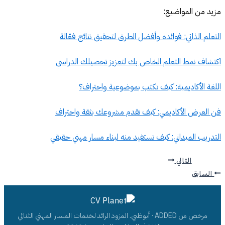
مزيد من المواضيع:
التعلم الذاتي: فوائده وأفضل الطرق لتحقيق نتائج فعّالة
اكتشاف نمط التعلم الخاص بك لتعزيز تحصيلك الدراسي
اللغة الأكاديمية: كيف تكتب بموضوعية واحتراف؟
فن العرض الأكاديمي: كيف تقدم مشروعك بثقة واحتراف
التدريب الميداني: كيف تستفيد منه لبناء مسار مهني حقيقي
التالي
السابق
مرخص من ADDED · أبوظبي. المزود الرائد لخدمات المسار المهني الثنائي