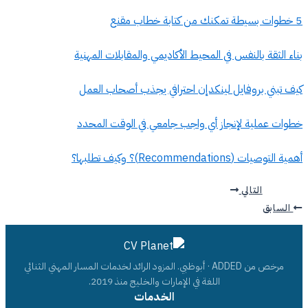
5 خطوات بسيطة تمكنك من كتابة خطاب مقنع
بناء الثقة بالنفس في المحيط الأكاديمي والمقابلات المهنية
كيف تبني بروفايل لينكدإن احترافي يجذب أصحاب العمل
خطوات عملية لإنجاز أي واجب جامعي في الوقت المحدد
أهمية التوصيات (Recommendations)؟ وكيف تطلبها؟
التالي
السابق
مرخص من ADDED · أبوظبي. المزود الرائد لخدمات المسار المهني الثنائي
اللغة في الإمارات والخليج منذ 2019.
الخدمات