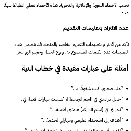
تجنب الأخطاء اللغوية والإملائية والنحوية. هذه الأخطاء تعطي انطباعًا سيئًا
عنك.
عدم الالتزام بتعليمات التقديم
تأكد من الالتزام بتعليمات التقديم الخاصة بالمنحة. قد تتضمن هذه
التعليمات عدد الكلمات المسموح به، ونوع الخط، وحجم الهوامش.
أمثلة على عبارات مفيدة في خطاب النية
“منذ صغري، كنت شغوفًا بـ…”
“خلال دراستي في [اسم الجامعة]، اكتسبت مهارات قيمة في…”
“تجربتي في [اسم الشركة] علمتني أهمية…”
“أهدف إلى استخدام تعليمي ومهاراتي لخدمة…”
“أؤمن بأن هذه المنحة ستساعدني في تحقيق أهدافي و…”