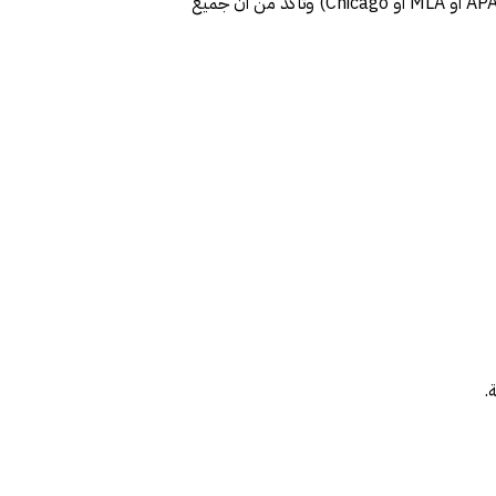
كن دقيقًا في الاستشهاد بالمصادر. استخدم نظام الاستشهاد المناسب (مثل APA أو MLA أو Chicago) وتأكد من أن جميع
.