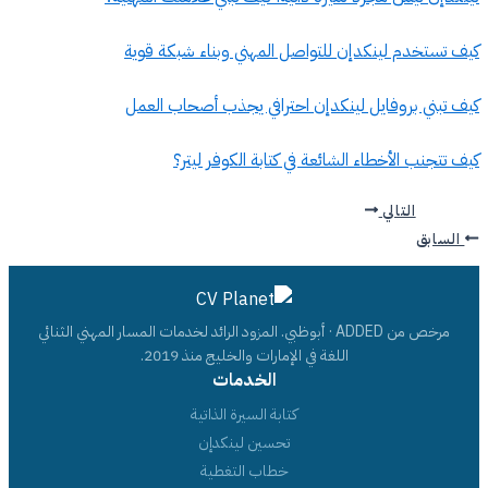
كيف تستخدم لينكدإن للتواصل المهني وبناء شبكة قوية
كيف تبني بروفايل لينكدإن احترافي يجذب أصحاب العمل
كيف تتجنب الأخطاء الشائعة في كتابة الكوفر ليتر؟
التالي
السابق
مرخص من ADDED · أبوظبي. المزود الرائد لخدمات المسار المهني الثنائي
اللغة في الإمارات والخليج منذ 2019.
الخدمات
كتابة السيرة الذاتية
تحسين لينكدإن
خطاب التغطية