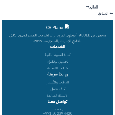
التالي
السابق
مرخص من ADDED · أبوظبي. المزود الرائد لخدمات المسار المهني الثنائي
اللغة في الإمارات والخليج منذ 2019.
الخدمات
كتابة السيرة الذاتية
تحسين لينكدإن
خطاب التغطية
روابط سريعة
الباقات والأسعار
كيف نعمل
الأسئلة الشائعة
تواصل معنا
واتساب:
+971 50 239 4420