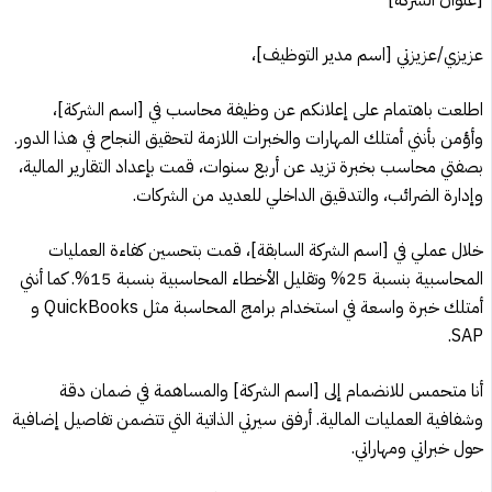
[عنوان الشركة]
عزيزي/عزيزتي [اسم مدير التوظيف]،
اطلعت باهتمام على إعلانكم عن وظيفة محاسب في [اسم الشركة]،
وأؤمن بأنني أمتلك المهارات والخبرات اللازمة لتحقيق النجاح في هذا الدور.
بصفتي محاسب بخبرة تزيد عن أربع سنوات، قمت بإعداد التقارير المالية،
وإدارة الضرائب، والتدقيق الداخلي للعديد من الشركات.
خلال عملي في [اسم الشركة السابقة]، قمت بتحسين كفاءة العمليات
المحاسبية بنسبة 25% وتقليل الأخطاء المحاسبية بنسبة 15%. كما أنني
أمتلك خبرة واسعة في استخدام برامج المحاسبة مثل QuickBooks و
SAP.
أنا متحمس للانضمام إلى [اسم الشركة] والمساهمة في ضمان دقة
وشفافية العمليات المالية. أرفق سيرتي الذاتية التي تتضمن تفاصيل إضافية
حول خبراتي ومهاراتي.