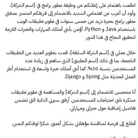
اطلعت باهتمام على إعلانكم عن وظيفة مطور برامج في [اسم الشركة]،
وأود أن أعرب عن اهتمامي الشديد بالانضمام إلى فريقكم المتميز. بصفتي
مطور برامج بخبرة تزيد عن خمس سنوات في تطوير تطبيقات الويب
باستخدام Java و Python، أؤمن بأنني أمتلك المهارات والخبرات اللازمة
لتحقيق النجاح في هذا الدور.
خلال عملي في [اسم الشركة السابقة]، قمت بتطوير العديد من التطبيقات
الناجحة، بما في ذلك [اسم التطبيق] الذي ساهم في زيادة عدد
المستخدمين بنسبة 30%. كما أنني أمتلك خبرة واسعة في استخدام أطر
العمل الحديثة مثل Spring و Django.
أنا متحمس للانضمام إلى [اسم الشركة] والمساهمة في تطوير تطبيقات
مبتكرة تلبي احتياجات المستخدمين. أرفق سيرتي الذاتية التي تتضمن
تفاصيل إضافية حول خبراتي ومهاراتي.
أتطلع إلى فرصة لمناقشة مؤهلاتي بشكل أعمق. شكرًا لوقتكم الثمين.