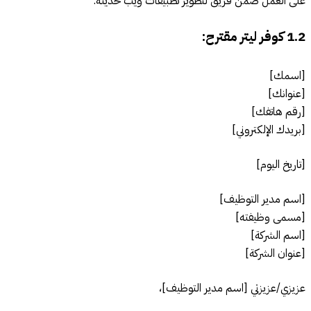
على العمل ضمن فريق لتطوير تطبيقات ويب حديثة.
1.2
كوفر ليتر مقترح:
[اسمك]
[عنوانك]
[رقم هاتفك]
[بريدك الإلكتروني]
[تاريخ اليوم]
[اسم مدير التوظيف]
[مسمى وظيفته]
[اسم الشركة]
[عنوان الشركة]
عزيزي/عزيزتي [اسم مدير التوظيف]،