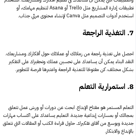
والتطبيقات التي يمكن أن تساعدك في تنظيم أفكارك ومشاريعك. استخدم
تطبيقات إدارة المشاريع مثل Trello أو Asana لتنظيم مهامك، أو
استخدم أدوات التصميم مثل Canva لإنشاء محتوى مرئي جذاب.
7.
التغذية الراجعة
احصل على تغذية راجعة من زملائك أو عملائك حول أفكارك ومشاريعك.
النقد البناء يمكن أن يساعدك على تحسين عملك وتحفيزك على التفكير
بشكل مختلف. كن مفتوحًا للتغذية الراجعة واعتبرها فرصة للتطوير.
8.
استمرارية التعلم
التعلم المستمر هو مفتاح الإبداع. ابحث عن دورات أو ورش عمل تتعلق
بمجالك أو بمسارات إبداعية جديدة. التعليم يساعدك على اكتساب مهارات
جديدة ويوسع من آفاق تفكيرك. حاول قراءة الكتب أو المقالات التي تتعلق
بالإبداع والابتكار.