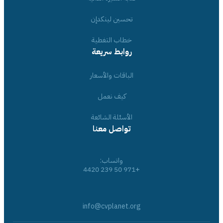
تحسين لينكدإن
خطاب التغطية
روابط سريعة
الباقات والأسعار
كيف نعمل
الأسئلة الشائعة
تواصل معنا
واتساب:
+971 50 239 4420
info@cvplanet.org