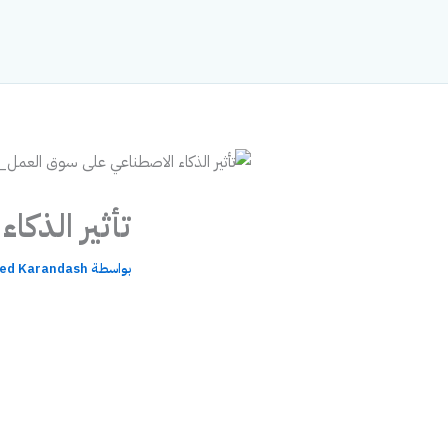
خطي
لى
لمحتوى
تأثير الذك
بواسطة
d Karandash