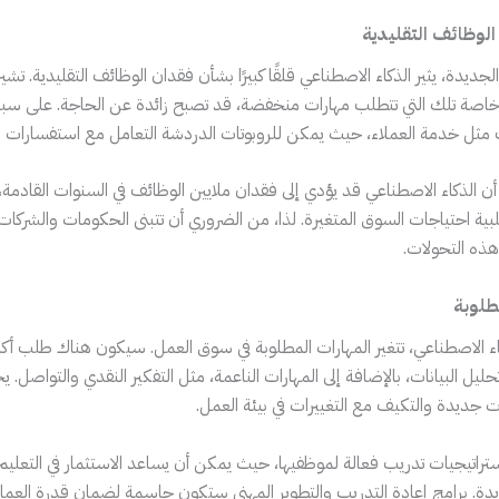
الوظائف التقليدية
ديدة، يثير الذكاء الاصطناعي قلقًا كبيرًا بشأن فقدان الوظائف التقليدية. تشير 
خاصة تلك التي تتطلب مهارات منخفضة، قد تصبح زائدة عن الحاجة. على سبي
ف مثل خدمة العملاء، حيث يمكن للروبوتات الدردشة التعامل مع استفسارات ال
 الذكاء الاصطناعي قد يؤدي إلى فقدان ملايين الوظائف في السنوات القادم
تلبية احتياجات السوق المتغيرة. لذا، من الضروري أن تتبنى الحكومات والشرك
هذه التحولات.
مطلوبة
اء الاصطناعي، تتغير المهارات المطلوبة في سوق العمل. سيكون هناك طلب أكبر
حليل البيانات، بالإضافة إلى المهارات الناعمة، مثل التفكير النقدي والتواصل. 
ت جديدة والتكيف مع التغييرات في بيئة العمل.
ستراتيجيات تدريب فعالة لموظفيها، حيث يمكن أن يساعد الاستثمار في التعلي
يدة. برامج إعادة التدريب والتطوير المهني ستكون حاسمة لضمان قدرة العما