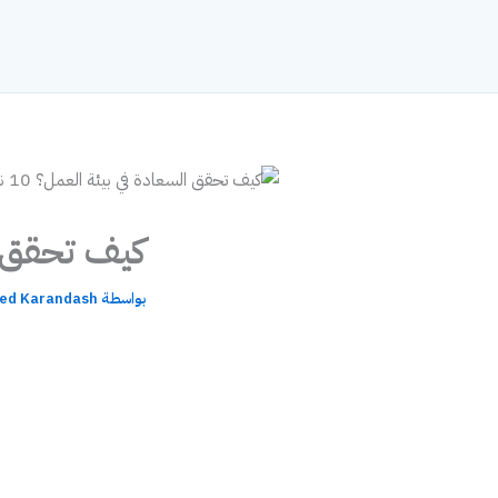
خطي
لى
لمحتوى
كيف تحقق السعادة 
بواسطة
d Karandash