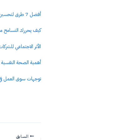
أفضل 7 طرق لتحسين بيئة العمل للموظفين وجعلها أكثر سعادة
كيف يحررك التسامح م
الأثر الاجتماعي للشركا
أهمية الصحة النفسية في بيئة ال
توجهات سوق العمل في 025
السابق