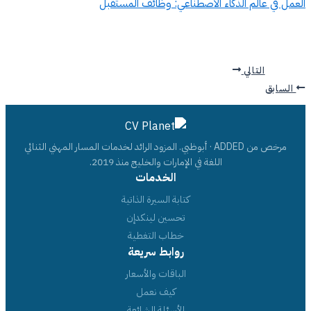
العمل في عالم الذكاء الاصطناعي: وظائف المستقبل
التالي
السابق
مرخص من ADDED · أبوظبي. المزود الرائد لخدمات المسار المهني الثنائي
اللغة في الإمارات والخليج منذ 2019.
الخدمات
كتابة السيرة الذاتية
تحسين لينكدإن
خطاب التغطية
روابط سريعة
الباقات والأسعار
كيف نعمل
الأسئلة الشائعة