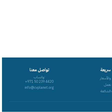
 سريعة
تواصل معنا
واتساب:
والأسعار
+971 50 239 4420
نعمل
info@cvplanet.org
 الشائعة