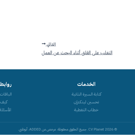
التالي
التغلب على القلق أثناء البحث عن العمل
الخدمات
روابط
كتابة السيرة الذاتية
الباقات 
تحسين لينكدإن
كيف 
خطاب التغطية
الأسئلة
© 2026 CV Planet. جميع الحقوق محفوظة. مرخص من ADDED، أبوظبي.