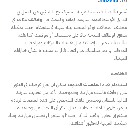
Jobzella
10.
تُعتبر Jobzella منصة عربية متميزة تتيح للباحثين عن العمل في
الشرق الأوسط تقديم سيرهم الذاتية والبحث عن
وظائف
متاحة في
مختلف المجالات. توفر المنصة بيئة سهلة الاستخدام، حيث يمكنك
تصفح الوظائف المتاحة بناءً على تخصصك أو موقعك. كما تقدم
Jobzella ميزات إضافية مثل تقييمات الشركات ومراجعات
الموظفين، مما يساعدك على اتخاذ قرارات مستنيرة بشأن خياراتك
المهنية.
الخلاصة
استخدام هذه
المنصات
المتنوعة يمكن أن يعزز فرصك في العثور
على وظيفة تناسب مهاراتك وطموحاتك. تأكد من تحديث سيرتك
الذاتية بانتظام، وتحسين ملفك الشخصي على هذه المنصات لزيادة
فرص ظهورك أمام أصحاب العمل. تذكر أن البحث عن وظيفة قد
يستغرق بعض الوقت، لذا كن صبورًا واستمر في تحسين مهاراتك وبناء
شبكتك المهنية لتحقيق أهدافك.