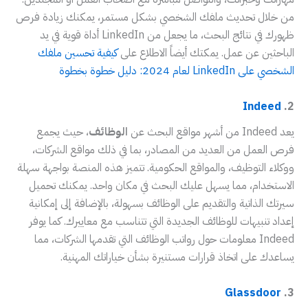
من خلال تحديث ملفك الشخصي بشكل مستمر، يمكنك زيادة فرص
ظهورك في نتائج البحث، ما يجعل من LinkedIn أداة قوية في يد
الباحثين عن عمل. يمكتك أيضاً الاطلاع على
كيفية تحسين ملفك
الشخصي على LinkedIn لعام 2024: دليل خطوة بخطوة
Indeed
2.
يعد Indeed من أشهر مواقع البحث عن
الوظائف
، حيث يجمع
فرص العمل من العديد من المصادر، بما في ذلك مواقع الشركات،
ووكلاء التوظيف، والمواقع الحكومية. تتميز هذه المنصة بواجهة سهلة
الاستخدام، مما يسهل عليك البحث في مكان واحد. يمكنك تحميل
سيرتك الذاتية والتقديم على الوظائف بسهولة، بالإضافة إلى إمكانية
إعداد تنبيهات للوظائف الجديدة التي تتناسب مع معاييرك. كما يوفر
Indeed معلومات حول رواتب الوظائف التي تقدمها الشركات، مما
يساعدك على اتخاذ قرارات مستنيرة بشأن خياراتك المهنية.
Glassdoor
3.