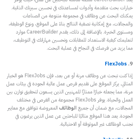
خيارات بحث متقدمة وأدوات لمساعدتك في تحسين سيرتك الذاتية.
يمكنك البحث عن وظائف في مجموعة متنوعة من الصناعات
والمجالات، مع إمكانية تصفية النتائج بناءً على الموقع، ونوع الوظيفة،
ومستوى الخبرة. بالإضافة إلى ذلك، يقدم CareerBuilder موارد
لتعليمك كيفية الاستعداد للمقابلات وتحسين مهاراتك في التوظيف،
مما يزيد من فرصك في النجاح في عملية البحث.
FlexJobs
9.
إذا كنت تبحث عن وظائف مرنة أو عن بعد، فإن FlexJobs هو الخيار
المثالي. يركز الموقع على تقديم فرص عمل عالية الجودة في بيئات عمل
مرنة، مما يجعله خيارًا ممتازًا للمهنيين الذين يسعون لتحقيق توازن بين
العمل والحياة. يوفر FlexJobs مجموعة من الفرص في مختلف
المجالات، مع ضمان أن جميع
الوظائف
المعروضة تتوافق مع معايير
الجودة. يعد هذا الموقع مثاليًا للباحثين عن عمل الذين يرغبون في
تجنب الوظائف غير الموثوقة أو الاحتيالية.