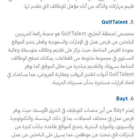
تقييم مهاراتك والتأكد من أنك مؤهل للوظائف التي تتقدم لها.
GulfTalent
5.
مخصص لمنطقة الخليج، GulfTalent هو منصة رائعة للمهنيين
الباحثين عن فرص عمل في الإمارات والسعودية وقطر. يتميز الموقع
بجودة الفرص المتاحة، حيث يركز على تقديم وظائف متوسطة وعالية
المستوى في مجموعة متنوعة من القطاعات. يمكنك تصفح الوظائف
المتاحة بسهولة، والتقديم مباشرة من خلال الموقع. كما يوفر
GulfTalent أدوات لتقدير الرواتب ومقارنة العروض، مما يساعدك في
اتخاذ قرارات مستنيرة بشأن مسيرتك المهنية.
Bayt
6.
يُعتبر Bayt من أبرز منصات التوظيف في الشرق الأوسط، حيث يوفر
فرص عمل في مختلف المجالات، بما في ذلك الهندسة، والتكنولوجيا،
والتسويق، والموارد البشرية. يتمتع الموقع بقاعدة بيانات كبيرة من
الشركات التي تبحث عن موظفين، مما يسهل على الباحثين عن عمل