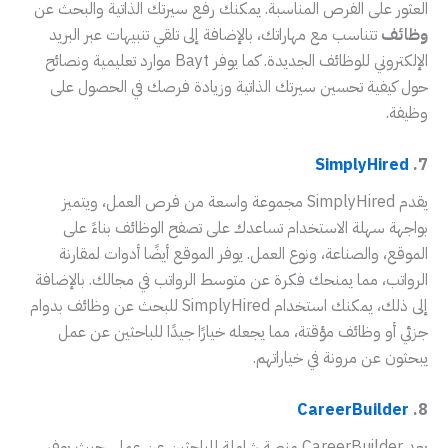
العثور على الفرص المناسبة. يمكنك رفع سيرتك الذاتية والبحث عن
وظائف
تتناسب مع مهاراتك، بالإضافة إلى تلقي تنبيهات عبر البريد
الإلكتروني للوظائف الجديدة. كما يوفر Bayt موارد تعليمية ونصائح
حول كيفية تحسين سيرتك الذاتية وزيادة فرصك في الحصول على
وظيفة.
SimplyHired
7.
يقدم SimplyHired مجموعة واسعة من فرص العمل، ويتميز
بواجهة سهلة الاستخدام تساعدك على تصفح الوظائف بناءً على
الموقع، والصناعة، ونوع العمل. يوفر الموقع أيضًا أدوات لمقارنة
الرواتب، مما يمنحك فكرة عن متوسط الرواتب في مجالك. بالإضافة
إلى ذلك، يمكنك استخدام SimplyHired للبحث عن وظائف بدوام
جزئي أو وظائف مؤقتة، مما يجعله خيارًا جيدًا للباحثين عن عمل
يبحثون عن مرونة في خياراتهم.
CareerBuilder
8.
يعد CareerBuilder منصة شاملة للباحثين عن عمل، حيث يوفر