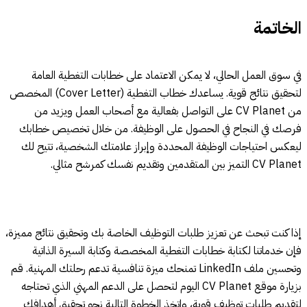
الخاتمة
في سوق العمل الحالي، لا يمكن الاعتماد على خطابات التغطية العامة
لتحقيق نتائج قوية. يساعدك خطاب التغطية (Cover Letter) المخصص
من CV Planet على التواصل بفعالية مع أصحاب العمل ويزيد من
فرصك في النجاح في الحصول على الوظيفة. من خلال تخصيص خطابك
ليعكس احتياجات الوظيفة المحددة وإبراز علامتك الشخصية، تتيح لك
CV Planet التميز بين المتقدمين وتقديم نفسك كمرشح مثالي.
إذا كنت تبحث عن تعزيز طلبات التوظيف الخاصة بك وتحقيق نتائج مميزة،
فإن خدماتنا لكتابة خطابات التغطية المخصصة وكتابة السيرة الذاتية
وتحسين ملف LinkedIn تمنحك ميزة تنافسية تدعم رحلتك المهنية. قم
بزيارة موقع CV Planet اليوم لتحصل على الدعم المهني الذي تحتاجه
لتقديم طلبات توظيف قوية، واتخذ الخطوة التالية نحو تحقيق أهدافك