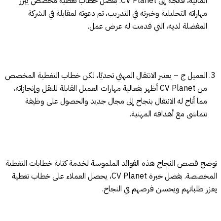
المالية، فاتجه إلى CV Planet. بفضل خطاب تغطية مخصص يبرز
مهاراته التحليلية وخبرته في التدريب، تم دعوته لمقابلة في الشركة
المفضلة لديه، التي قدمت له عرض عمل.
العميل ج – يعتبر الانتقال المهني تحديًا، لكن خطاب التغطية المخصص
من CV Planet أظهر بفعالية مهارات العميل القابلة للنقل وإنجازاته،
مما أتاح له الانتقال بنجاح إلى مجال جديد والحصول على وظيفة
تتماشى مع أهدافه المهنية.
توضح قصص النجاح هذه الفوائد الملموسة لخدمة كتابة خطابات التغطية
المخصصة. بفضل خبرة CV Planet، يحصل العملاء على خطاب تغطية
يعزز طلباتهم ويحسن فرصهم في النجاح.